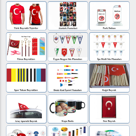
17'Li & 27'Li Eski Türk Bayrakları Seti Gönder Bayrak
Kalitesiyle Sizlerle - Kaliteli Baskı.
Fırsat Ürünü - Uygun Fiyat - Müşteri Memnuniyeti - Hızlı
Kargo - Güvenli Alışveriş.
Bayrak Çeşitleri Tüm Bayrak Çeşitlerinde Kampanya - Hızlı
Teslimat - Kaliteli Ürün Modern Tasarım Ürünler Burada.
KESİNLİKLE SUNTA VEYA MDF DEĞİLDİR KAİDESİ
TAMAMEN AĞAÇTAN YAPILMIŞTIR – ÜRETİCİSİNDEN
UYGUN FİYAT.